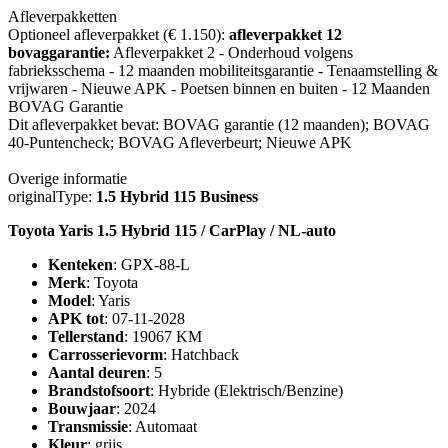
Afleverpakketten
Optioneel afleverpakket (€ 1.150):
afleverpakket 12
bovaggarantie:
Afleverpakket 2 - Onderhoud volgens
fabrieksschema - 12 maanden mobiliteitsgarantie - Tenaamstelling &
vrijwaren - Nieuwe APK - Poetsen binnen en buiten - 12 Maanden
BOVAG Garantie
Dit afleverpakket bevat: BOVAG garantie (12 maanden); BOVAG
40-Puntencheck; BOVAG Afleverbeurt; Nieuwe APK
Overige informatie
originalType:
1.5 Hybrid 115 Business
Toyota Yaris 1.5 Hybrid 115 / CarPlay / NL-auto
Kenteken
: GPX-88-L
Merk
: Toyota
Model
: Yaris
APK tot
: 07-11-2028
Tellerstand
: 19067 KM
Carrosserievorm
: Hatchback
Aantal deuren
: 5
Brandstofsoort
: Hybride (Elektrisch/Benzine)
Bouwjaar
: 2024
Transmissie
: Automaat
Kleur
: grijs