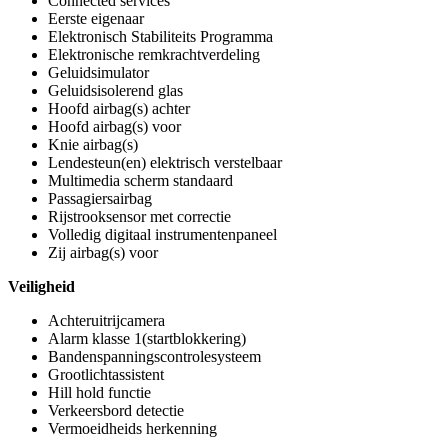
Connected services
Eerste eigenaar
Elektronisch Stabiliteits Programma
Elektronische remkrachtverdeling
Geluidsimulator
Geluidsisolerend glas
Hoofd airbag(s) achter
Hoofd airbag(s) voor
Knie airbag(s)
Lendesteun(en) elektrisch verstelbaar
Multimedia scherm standaard
Passagiersairbag
Rijstrooksensor met correctie
Volledig digitaal instrumentenpaneel
Zij airbag(s) voor
Veiligheid
Achteruitrijcamera
Alarm klasse 1(startblokkering)
Bandenspanningscontrolesysteem
Grootlichtassistent
Hill hold functie
Verkeersbord detectie
Vermoeidheids herkenning